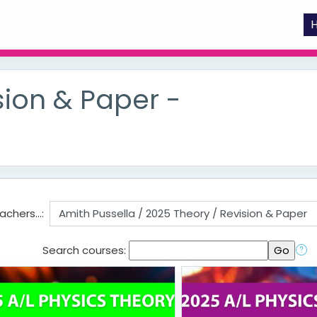
sion & Paper -
chers...:
Search courses: