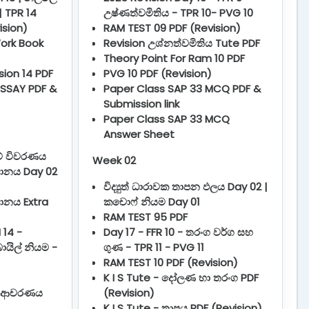
| TPR 14
උෂ්ණත්වමිතිය - TPR 10- PVG 10
ision)
RAM TEST 09 PDF (Revision)
ork Book
Revision උශ්නත්වමිතිය Tute PDF
Theory Point For Ram 10 PDF
sion 14 PDF
PVG 10 PDF (Revision)
ESSAY PDF &
Paper Class SAP 33 MCQ PDF &
Submission link
Paper Class SAP 33 MCQ
Answer Sheet
වේ විවරණය
Week 02
මානය Day 02
විද්‍යුත් ධාරාවක තාපන ඵලය Day 02 |
ානය Extra
කචොෆ් නියම Day 01
RAM TEST 95 PDF
 14 -
Day 17 - FFR 10 - තරංග වර්ග සහ
යිල් නියම -
ගුණ - TPR 11 - PVG 11
RAM TEST 10 PDF (Revision)
K I S Tute - දෝලණ හා තරංග PDF
් ආචරණය
(Revision)
K I S Tute - තාපය PDF (Revision)