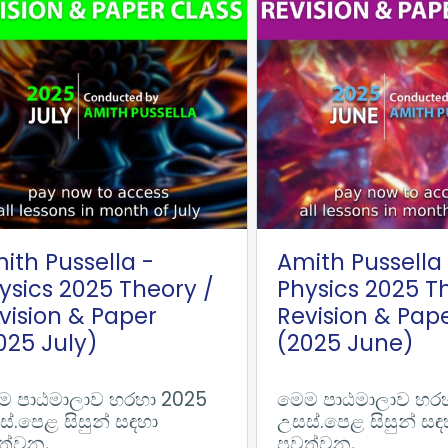
ith Pussella -
Amith Pussella
ysics 2025 Theory /
Physics 2025 T
vision & Paper
Revision & Pap
025 July)
(2025 June)
ම පාඨමාලාව හරහා 2025
මෙම පාඨමාලාව හර
්.පෙළ සිසුන් සඳහා
උසස්.පෙළ සිසුන් සඳ
ත්වන,
පවත්වන,