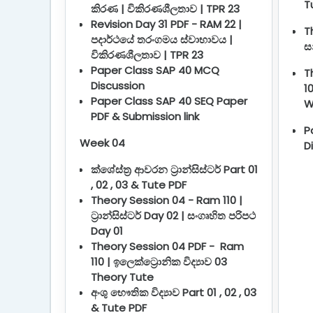
T
කිරණ | විකිරණශීලතාව | TPR 23
Revision Day 31 PDF - RAM 22 |
T
පදාර්ථයේ තරංගමය ස්වාභාවය |
ස
විකිරණශීලතාව | TPR 23
Paper Class SAP 40 MCQ
T
Discussion
1
Paper Class SAP 40 SEQ Paper
W
PDF & Submission link
P
Week 04
D
ක්ශේස්ත්‍ර ආවරන ට්‍රාන්සිස්ටර් Part 01
, 02 , 03 & Tute PDF
Theory Session 04 - Ram 110 |
ට්‍රාන්සිස්ටර් Day 02 | සංගෘහිත පරිපථ
Day 01
Theory Session 04 PDF - Ram
110 | ඉලෙක්ට්‍රොනික විද්‍යාව 03
Theory Tute
අංශු භෞතික විද්‍යාව Part 01 , 02 , 03
& Tute PDF