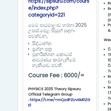
https://sipsuru.com/cours
R
e/index.php?
R
ද
categoryid=221
ද
මෙම පාඨමාලාව හරහා 2025
P
උසස්.පෙළ සිසුන් සඳහා
&
පවත්වන,
Wee
සිද්ධාන්ත
ප්‍රශ්න පත්‍ර
වි
පුනරීක්ශන කොටස්
T
ආවරණය කරගැනීමේ
10
හැකියාව පවතී.
ව
T
Course Fee : 6000/=
R
ව
R
PHYSICS 2025 Theory Sipsuru
1
Official Telegram Group
T
:
https://t.me/+mQzdPZLrvSM0ZG
P
E1
D