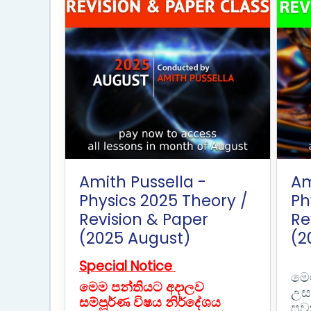
Amith Pussella -
Am
Physics 2025 Theory /
Ph
Revision & Paper
Re
(2025 August)
(2
Special Notice
මෙ
මෙම පන්තියට අදාලව
උසස
සම්පූර්ණ විෂය නිර්දේශය
පව