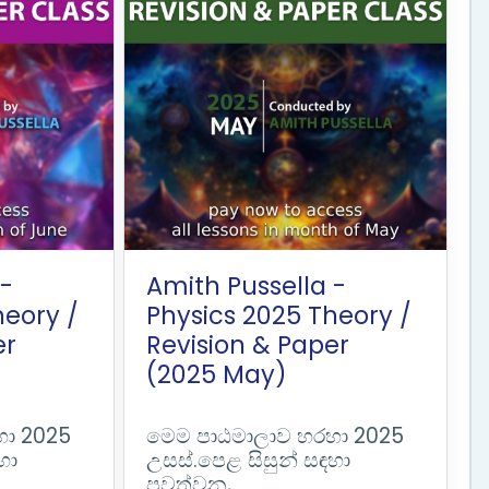
 -
Amith Pussella -
heory /
Physics 2025 Theory /
er
Revision & Paper
(2025 May)
හා 2025
මෙම පාඨමාලාව හරහා 2025
හා
උසස්.පෙළ සිසුන් සඳහා
පවත්වන,