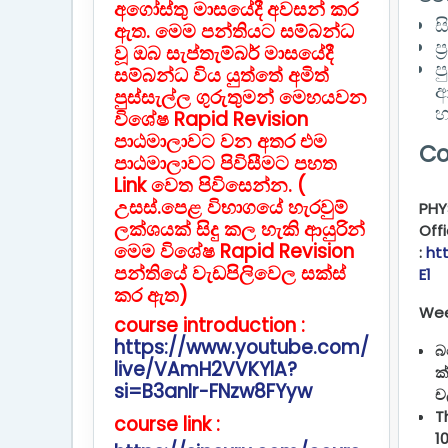
අගෝස්තු මාසයේදී අවසන් කර
ස
ඇත. මෙම පන්තියට සම්බන්ධ
ප්
වූ ඔබ සැප්තැම්බර් මාසයේදී
ප
සම්බන්ධ විය යුත්තේ අමිත්
ආ
පුස්සැල්ල ගුරුතුමන් මෙහයවන
හ
විශේෂ Rapid Revision
පාඨමාලාවට වන අතර එම
Co
පාඨමාලාවට පිවිසීමට පහත
Link වෙත පිවිසෙන්න. (
උසස්.පෙළ විභාගයේ හැරවුම්
PHY
ලක්ශයක් සිදු කල හැකි ආයුරින්
Off
මෙම විශේෂ Rapid Revision
:
ht
පන්තියේ වැඩපිලිවෙල සක්ස්
E1
කර ඇත)
Wee
course introduction :
https://www.youtube.com/
බ
live/VAmH2VVKYlA?
ක
si=B3anIr-FNzw8FYyw
ච
T
course link :
1