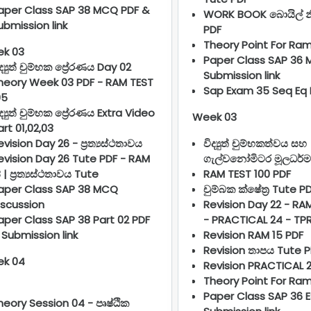
aper Class SAP 38 MCQ PDF &
WORK BOOK බොයිල් න
ubmission link
PDF
Theory Point For Ram
k 03
Paper Class SAP 36 
ද්‍යුත් චුම්භක ප්‍රේරණය Day 02
Submission link
heory Week 03 PDF - RAM TEST
Sap Exam 35 Seq Eq 
05
ිද්‍යුත් චුම්භක ප්‍රේරණය Extra Video
Week 03
art 01,02,03
evision Day 26 - ප්‍රත්‍යස්ථතාවය
විද්‍යුත් චුම්භකත්වය සහ
evision Day 26 Tute PDF - RAM
ගැල්වනෝමිටර මූලධර්ම
 | ප්‍රත්‍යස්ථතාවය Tute
RAM TEST 100 PDF
aper Class SAP 38 MCQ
චුම්බක ක්ෂේත්‍ර Tute P
iscussion
Revision Day 22 - RA
aper Class SAP 38 Part 02 PDF
- PRACTICAL 24 - TPR
 Submission link
Revision RAM 15 PDF
Revision තාපය Tute P
k 04
Revision PRACTICAL 
Theory Point For Ra
Paper Class SAP 36 
heory Session 04 - පෘෂ්ඨික