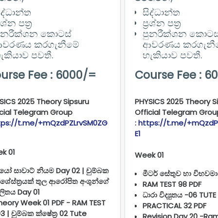
ිද්ධාන්ත
සිද්ධාන්ත
‍රශ්න පත්‍ර
ප්‍රශ්න පත්‍ර
ුනරීක්ශන කොටස්
පුනරීක්ශන කොටස
වරණය කරගැනීමේ
ආවරණය කරගැනී
ැකියාව පවතී.
හැකියාව පවතී.
urse Fee : 6000/=
Course Fee : 6
SICS 2025 Theory Sipsuru
PHYSICS 2025 Theory S
icial Telegram Group
Official Telegram Grou
tps://t.me/+mQzdPZLrvSM0ZG
:
https://t.me/+mQzd
E1
k 01
Week 01
යෝ සාවාට් නියම Day 02 | චුම්බක
මීටර් සේතුව හා විභවම
්ශේස්ත්‍රයක් තුල ආරෝපිත අංශුන්ගේ
RAM TEST 98 PDF
ලිතය Day 01
ධාරා විද්‍යුතය -06 TUTE
heory Week 01 PDF - RAM TEST
PRACTICAL 32 PDF
03 | චුම්බක ක්ෂේත්‍ර 02 Tute
Revision Day 20 -Ra