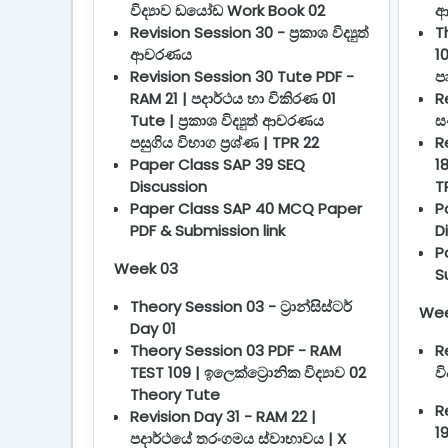
විද්‍යාව ඩයෝඩ Work Book 02
ආ
Revision Session 30 - ප්‍රකාශ විද්‍යුත්
T
ආචරණය
1
Revision Session 30 Tute PDF -
ප
RAM 21 | පදාර්ථය හා විකිරණ 01
R
Tute | ප්‍රකාශ විද්‍යුත් ආචරණය
ස
පසුගිය විභාග ප්‍රශ්ණ | TPR 22
R
Paper Class SAP 39 SEQ
1
Discussion
T
Paper Class SAP 40 MCQ Paper
P
PDF & Submission link
D
P
Week 03
S
Theory Session 03 - ට්‍රාන්සිස්ටර්
Wee
Day 01
Theory Session 03 PDF - RAM
R
TEST 109 | ඉලෙක්ට්‍රොනික විද්‍යාව 02
වි
Theory Tute
R
Revision Day 31 - RAM 22 |
19
පදාර්ථයේ තරංගමය ස්වාභාවය | X