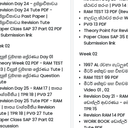
evision Day 24 - දුස්ස්‍රාවීතාවය
ස්ථාවර තරංග | PVG 14 
evision Day 24 Tute PDF -
RAM TEST 13 PDF (Rev
ුස්ස්‍රාවීතාවය Past Paper |
නලවල ස්ථාවර තරංග W
ුස්ස්‍රාවීතාවය Revision Tute
PVG 13 PDF
aper Class SAP 37 Part 02 PDF
Theory Point For Revi
 Submission link
Paper Class SAP 35 
Submission link
k 02
Week 02
ද්‍යුත් චුම්භක ප්‍රේරණය Day 01
heory Week 02 PDF - RAM TEST
1997 AL රචනා ගැටලු
3 | විද්‍යුත් චුම්භක ප්‍රේරණය Tute |
මීටර් සේතුව සහ විභව
ිද්‍යුත් චුම්භක ප්‍රේරණය Question
RAM TEST 99 PDF
ute
මීටර් සේතුව සහ විභවම
evision Day 25 - RAM 17 | තාපය
Video 01 , 02
ාශ්පමිතිය | TPR 18 | PVG 27
Revision Day 21 - RAM
evision Day 25 Tute PDF - RAM
ඩොප්ලර් ආචරණය - බො
7 | තාපය වාශ්පමිතිය Revision
TPR 15
ute | TPR 18 | PVG 27 Tute
Revision RAM 14 PDF
aper Class SAP 37 Part 02
WORK BOOK ඩොප්ලර
iscussion
Tute PDF