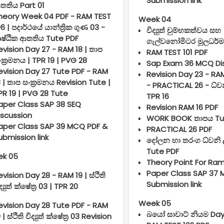
Submission link
තතිය Part 01
heory Week 04 PDF - RAM TEST
Week 04
06 | පදාර්ථයේ යාන්ත්‍රික ගුණ 03 -
විද්‍යුත් චුම්භකත්වය සහ
ෘෂ්ඨික ආතතිය Tute PDF
ගැල්වනෝමිටර මූලධර්ම
evision Day 27 - RAM 18 | තාප
RAM TEST 101 PDF
ංක්‍රමනය | TPR 19 | PVG 28
Sap Exam 36 MCQ Di
evision Day 27 Tute PDF - RAM
Revision Day 23 - RA
8 | තාප සංක්‍රමනය Revision Tute |
- PRACTICAL 26 - ධ්ව
PR 19 | PVG 28 Tute
TPR 16
aper Class SAP 38 SEQ
Revision RAM 16 PDF
iscussion
WORK BOOK තාපය Tu
aper Class SAP 39 MCQ PDF &
PRACTICAL 26 PDF
ubmission link
දෝලන හා තරංග ධ්වනි
Tute PDF
k 05
Theory Point For Ram
Paper Class SAP 37 
evision Day 28 - RAM 19 | ස්ථිති
Submission link
ද්‍යුත් ක්ෂේත්‍ර 03 | TPR 20
Week 05
evision Day 28 Tute PDF - RAM
බයෝ සාවාට් නියම Day
 | ස්ථිති විද්‍යුත් ක්ෂේත්‍ර 03 Revision