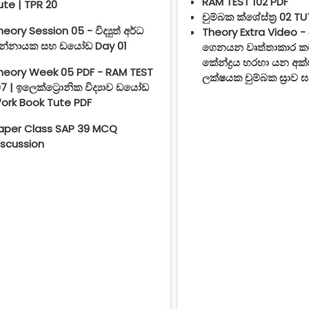
RAM TEST 102 PDF
ute | TPR 20
චුම්බක ක්ශේස්ත්‍ර 02 T
heory Session 05 - විද්‍යුත් අර්ධ
Theory Extra Video -
න්නායක සහ ඩයෝඩ Day 01
ගෙනයන වෘත්තාකාර කම්
කේන්ද්‍රය හරහා යන අක
heory Week 05 PDF - RAM TEST
ලක්ෂයක චුම්බක ස්‍රාව
07 | ඉලෙක්ට්‍රොනික විද්‍යාව ඩයෝඩ
ork Book Tute PDF
aper Class SAP 39 MCQ
iscussion