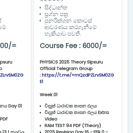
සිද්ධාන්ත
ප්‍රශ්න පත්‍ර
්
පුනරීක්ශන කොටස්
මේ
ආවරණය කරගැනීමේ
හැකියාව පවතී.
000/=
Course Fee : 6000/=
ipsuru
PHYSICS 2025 Theory Sipsuru
p
Official Telegram Group
PZLrvSM0ZG
:
https://t.me/+mQzdPZLrvSM0ZG
E1
Week 01
ානය Day 01
විද්‍යුත් ධාරාවක තාපන ඵලය
විද්‍යුත් ධාරාවක තාපන ඵලය Extra
 PDF
Video
RAM TEST 94 PDF (Theory)
m 13 | නලවල
2025 Revision Day 16 - FFR 0 -